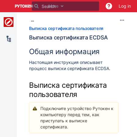
Skip
More
Log in
to
main
…
content
assistive.skiplink.to.breadcrumbs
Выписка сертификата пользователя
assistive.skiplink.to.header.menu
Выписка сертификата ECDSA
assistive.skiplink.to.action.menu
assistive.skiplink.to.quick.search
Общая информация
Настоящая инструкция описывает
процесс выписки сертификата ECDSA.
Выписка сертификата
пользователя
Подключите устройство Рутокен к
компьютеру перед тем, как
приступать к выписке
сертификата.