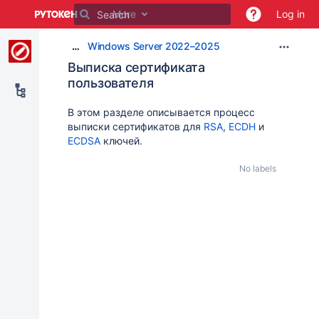
Skip
More
Log in
to
main
Windows Server 2022–2025
…
content
assistive.skiplink.to.breadcrumbs
Выписка сертификата
assistive.skiplink.to.header.menu
пользователя
assistive.skiplink.to.action.menu
assistive.skiplink.to.quick.search
В этом разделе описывается процесс
выписки сертификатов для
RSA
,
ECDH
и
ECDSA
ключей.
No labels