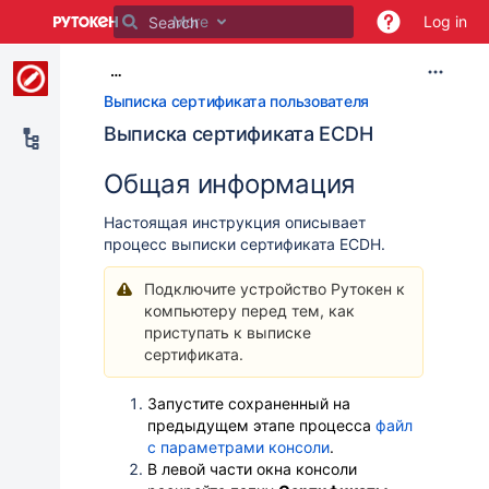
Skip
More
Log in
to
main
…
content
assistive.skiplink.to.breadcrumbs
Выписка сертификата пользователя
assistive.skiplink.to.header.menu
Выписка сертификата ECDH
assistive.skiplink.to.action.menu
assistive.skiplink.to.quick.search
Общая информация
Настоящая инструкция описывает
процесс выписки сертификата ECDH.
Подключите устройство Рутокен к
компьютеру перед тем, как
приступать к выписке
сертификата.
Запустите сохраненный на
предыдущем этапе процесса
файл
с параметрами консоли
.
В левой части окна
консоли